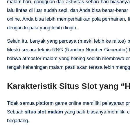
malam hari, gangguan dari aktivitas sehari-hari biasanya
lalu lintas di luar sudah sepi, dan Anda bisa benar-bena
online. Anda bisa lebih memperhatikan pola permainan, f
dengan kepala yang lebih dingin.
Selain itu, banyak yang percaya (meski lebih ke mitos)
Meski secara teknis RNG (Random Number Generator) be
bahwa atmosfer malam yang hening seolah membawa ener
tengah keheningan malam pasti akan terasa lebih meng
Karakteristik Situs Slot yang “
Tidak semua platform game online memiliki pelayanan p
Sebuah
situs slot malam
yang baik biasanya memiliki c
begadang.