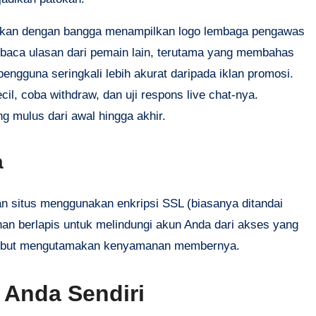
gal akan dengan bangga menampilkan logo lembaga pengawas
a, baca ulasan dari pemain lain, terutama yang membahas
pengguna seringkali lebih akurat daripada iklan promosi.
ecil, coba withdraw, dan uji respons live chat-nya.
 mulus dari awal hingga akhir.
a
an situs menggunakan enkripsi SSL (biasanya ditandai
n berlapis untuk melindungi akun Anda dari akses yang
rsebut mengutamakan kenyamanan membernya.
Anda Sendiri