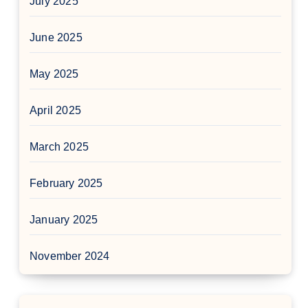
July 2025
June 2025
May 2025
April 2025
March 2025
February 2025
January 2025
November 2024