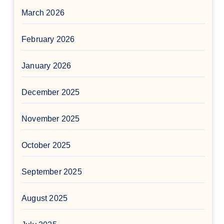
March 2026
February 2026
January 2026
December 2025
November 2025
October 2025
September 2025
August 2025