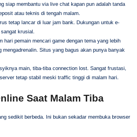
ng siap membantu via live chat kapan pun adalah tanda
eposit atau teknis di tengah malam.
us tetap lancar di luar jam bank. Dukungan untuk e-
sangat krusial.
m hari pemain mencari game dengan tema yang lebih
ng mengadrenalin. Situs yang bagus akan punya banyak
iknya main, tiba-tiba connection lost. Sangat frustasi,
rver tetap stabil meski traffic tinggi di malam hari.
nline Saat Malam Tiba
ang sedikit berbeda. Ini bukan sekadar membuka browser