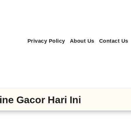
Privacy Policy
About Us
Contact Us
ine Gacor Hari Ini