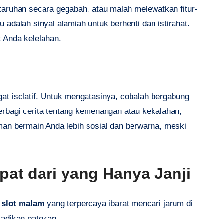
taruhan secara gegabah, atau malah melewatkan fitur-
u adalah sinyal alamiah untuk berhenti dan istirahat.
 Anda kelelahan.
gat isolatif. Untuk mengatasinya, cobalah bergabung
erbagi cerita tentang kemenangan atau kekalahan,
man bermain Anda lebih sosial dan berwarna, meski
at dari yang Hanya Janji
s slot malam
yang terpercaya ibarat mencari jarum di
jadikan patokan.