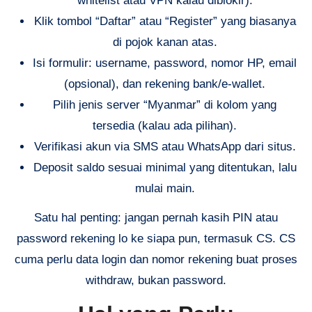
whitelist atau VPN kalau diblokir).
Klik tombol “Daftar” atau “Register” yang biasanya
di pojok kanan atas.
Isi formulir: username, password, nomor HP, email
(opsional), dan rekening bank/e-wallet.
Pilih jenis server “Myanmar” di kolom yang
tersedia (kalau ada pilihan).
Verifikasi akun via SMS atau WhatsApp dari situs.
Deposit saldo sesuai minimal yang ditentukan, lalu
mulai main.
Satu hal penting: jangan pernah kasih PIN atau
password rekening lo ke siapa pun, termasuk CS. CS
cuma perlu data login dan nomor rekening buat proses
withdraw, bukan password.