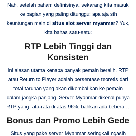
Nah, setelah paham definisinya, sekarang kita masuk
ke bagian yang paling ditunggu: apa aja sih
keuntungan main di
situs slot server myanmar
? Yuk,
kita bahas satu-satu:
RTP Lebih Tinggi dan
Konsisten
Ini alasan utama kenapa banyak pemain beralih. RTP
atau Return to Player adalah persentase teoretis dari
total taruhan yang akan dikembalikan ke pemain
dalam jangka panjang. Server Myanmar dikenal punya
RTP yang rata-rata di atas 96%, bahkan ada beberapa
game yang tembus sampe 98%. Bandingkan dengan
Bonus dan Promo Lebih Gede
server lain yang kadang cuma 92-94%. Tentu aja ini
Situs yang pake server Myanmar seringkali ngasih
bukan jaminan lo bakal menang terus, tapi setidaknya