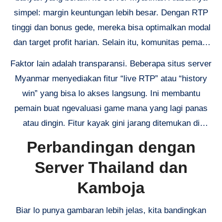
simpel: margin keuntungan lebih besar. Dengan RTP
tinggi dan bonus gede, mereka bisa optimalkan modal
dan target profit harian. Selain itu, komunitas pemain
pro sering sharing pola atau jam gacor di server
Faktor lain adalah transparansi. Beberapa situs server
Myanmar. Ada yang percaya kalau jam 2-4 pagi waktu
Myanmar menyediakan fitur “live RTP” atau “history
Indonesia adalah “jam emas” karena server lagi sepi,
win” yang bisa lo akses langsung. Ini membantu
sehingga putaran lebih cepat dan RTP cenderung naik.
pemain buat ngevaluasi game mana yang lagi panas
Tapi inget, ini cuma mitos yang belum terbukti ilmiah.
atau dingin. Fitur kayak gini jarang ditemukan di
Tapi gak ada salahnya dicoba, kan?
server mainstream yang cenderung tertutup.
Perbandingan dengan
Server Thailand dan
Kamboja
Biar lo punya gambaran lebih jelas, kita bandingkan