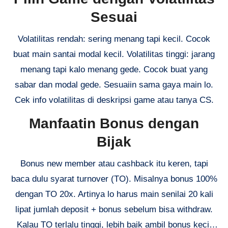
tekor.
Sesuai
Volatilitas rendah: sering menang tapi kecil. Cocok
buat main santai modal kecil. Volatilitas tinggi: jarang
menang tapi kalo menang gede. Cocok buat yang
sabar dan modal gede. Sesuaiin sama gaya main lo.
Cek info volatilitas di deskripsi game atau tanya CS.
Manfaatin Bonus dengan
Bijak
Bonus new member atau cashback itu keren, tapi
baca dulu syarat turnover (TO). Misalnya bonus 100%
dengan TO 20x. Artinya lo harus main senilai 20 kali
lipat jumlah deposit + bonus sebelum bisa withdraw.
Kalau TO terlalu tinggi, lebih baik ambil bonus kecil