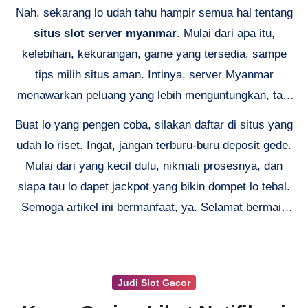
Nah, sekarang lo udah tahu hampir semua hal tentang
situs slot server myanmar
. Mulai dari apa itu,
kelebihan, kekurangan, game yang tersedia, sampe
tips milih situs aman. Intinya, server Myanmar
menawarkan peluang yang lebih menguntungkan, tapi
tetap perlu kewaspadaan karena risikonya juga ada.
Buat lo yang pengen coba, silakan daftar di situs yang
Jangan lupa buat main dengan kepala dingin, jangan
udah lo riset. Ingat, jangan terburu-buru deposit gede.
serakah, dan selalu utamakan hiburan dibanding
Mulai dari yang kecil dulu, nikmati prosesnya, dan
keuntungan. Kalau lo merasa dirugikan atau
siapa tau lo dapet jackpot yang bikin dompet lo tebal.
kecanduan, segera berhenti dan cari bantuan.
Semoga artikel ini bermanfaat, ya. Selamat bermain
dan tetap bijak!
Judi Slot Gacor