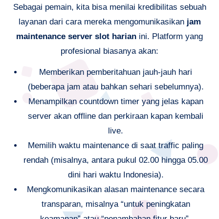
Sebagai pemain, kita bisa menilai kredibilitas sebuah
layanan dari cara mereka mengomunikasikan
jam
maintenance server slot harian
ini. Platform yang
profesional biasanya akan:
Memberikan pemberitahuan jauh-jauh hari
(beberapa jam atau bahkan sehari sebelumnya).
Menampilkan countdown timer yang jelas kapan
server akan offline dan perkiraan kapan kembali
live.
Memilih waktu maintenance di saat traffic paling
rendah (misalnya, antara pukul 02.00 hingga 05.00
dini hari waktu Indonesia).
Mengkomunikasikan alasan maintenance secara
transparan, misalnya “untuk peningkatan
keamanan” atau “penambahan fitur baru”.