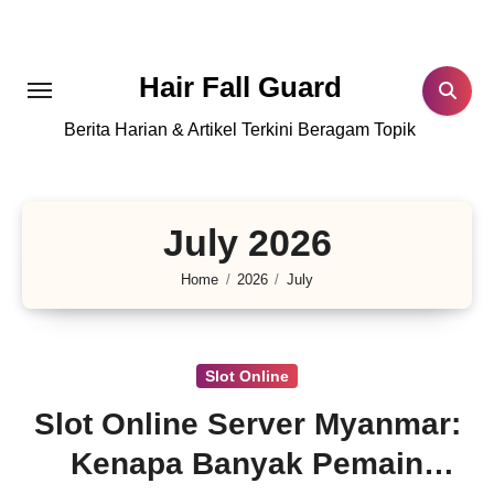
Skip
to
content
Hair Fall Guard
Berita Harian & Artikel Terkini Beragam Topik
July 2026
Home
2026
July
Slot Online
Slot Online Server Myanmar:
Kenapa Banyak Pemain