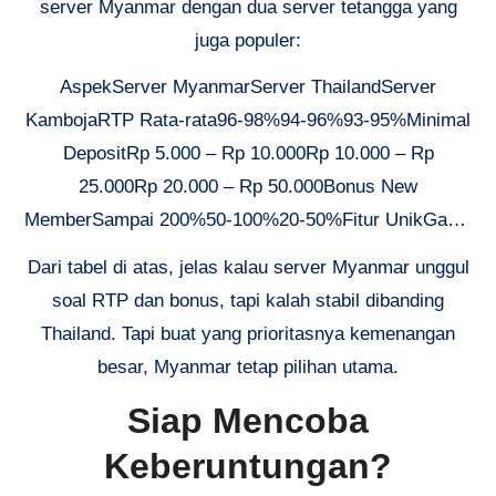
server Myanmar dengan dua server tetangga yang
juga populer:
AspekServer MyanmarServer ThailandServer
KambojaRTP Rata-rata96-98%94-96%93-95%Minimal
DepositRp 5.000 – Rp 10.000Rp 10.000 – Rp
25.000Rp 20.000 – Rp 50.000Bonus New
MemberSampai 200%50-100%20-50%Fitur UnikGame
eksklusif Myanmar, live RTPGame populer global,
Dari tabel di atas, jelas kalau server Myanmar unggul
banyak provider besarFitur beli spin murahKestabilan
soal RTP dan bonus, tapi kalah stabil dibanding
ServerKadang lemot, tapi banyak alternatifStabil,
Thailand. Tapi buat yang prioritasnya kemenangan
karena dekat dengan SingapuraCukup stabil, tapi
besar, Myanmar tetap pilihan utama.
sering diblokir
Siap Mencoba
Keberuntungan?