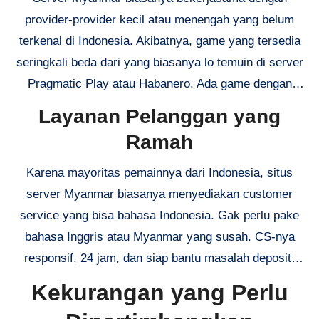
provider-provider kecil atau menengah yang belum
terkenal di Indonesia. Akibatnya, game yang tersedia
seringkali beda dari yang biasanya lo temuin di server
Pragmatic Play atau Habanero. Ada game dengan
tema lokal Myanmar, seperti pagoda, gajah putih, atau
Layanan Pelanggan yang
legenda Burma. Fitur-fitur seperti “Mystery Bonus”
Ramah
atau “Lucky Drop” juga lebih sering muncul. Buat
pemain yang bosan dengan game mainstream, ini
Karena mayoritas pemainnya dari Indonesia, situs
angin segar banget.
server Myanmar biasanya menyediakan customer
service yang bisa bahasa Indonesia. Gak perlu pake
bahasa Inggris atau Myanmar yang susah. CS-nya
responsif, 24 jam, dan siap bantu masalah deposit,
withdraw, atau kendala teknis. Ini bikin pengalaman
Kekurangan yang Perlu
main jauh lebih nyaman.