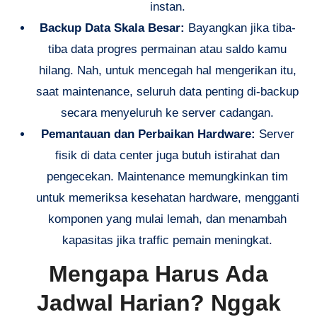
instan.
Backup Data Skala Besar:
Bayangkan jika tiba-
tiba data progres permainan atau saldo kamu
hilang. Nah, untuk mencegah hal mengerikan itu,
saat maintenance, seluruh data penting di-backup
secara menyeluruh ke server cadangan.
Pemantauan dan Perbaikan Hardware:
Server
fisik di data center juga butuh istirahat dan
pengecekan. Maintenance memungkinkan tim
untuk memeriksa kesehatan hardware, mengganti
komponen yang mulai lemah, dan menambah
kapasitas jika traffic pemain meningkat.
Mengapa Harus Ada
Jadwal Harian? Nggak