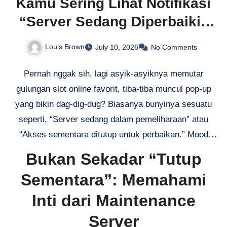
Kamu Sering Lihat Notifikasi
“Server Sedang Diperbaiki”
Saat Main Slot Online? Ini Dia
Louis Brown
July 10, 2026
No Comments
Penjelasannya!
Pernah nggak sih, lagi asyik-asyiknya memutar
gulungan slot online favorit, tiba-tiba muncul pop-up
yang bikin dag-dig-dug? Biasanya bunyinya sesuatu
seperti, “Server sedang dalam pemeliharaan” atau
“Akses sementara ditutup untuk perbaikan.” Mood
langsung berantakan, kan? Tenang, kamu nggak
Bukan Sekadar “Tutup
sendirian. Fenomena ini adalah bagian penting dari
Sementara”: Memahami
ekosistem permainan online yang seringkali kurang
dipahami. Nah, di balik notifikasi yang kadang bikin
Inti dari Maintenance
kesal itu, ada proses krusial yang justru menjamin
Server
pengalaman bermain kamu tetap aman dan lancar.