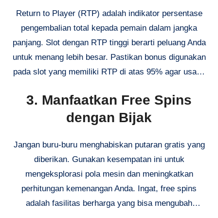
Return to Player (RTP) adalah indikator persentase
pengembalian total kepada pemain dalam jangka
panjang. Slot dengan RTP tinggi berarti peluang Anda
untuk menang lebih besar. Pastikan bonus digunakan
pada slot yang memiliki RTP di atas 95% agar usaha
Anda tidak sia-sia.
3. Manfaatkan Free Spins
dengan Bijak
Jangan buru-buru menghabiskan putaran gratis yang
diberikan. Gunakan kesempatan ini untuk
mengeksplorasi pola mesin dan meningkatkan
perhitungan kemenangan Anda. Ingat, free spins
adalah fasilitas berharga yang bisa mengubah
keadaan tanpa risiko finansial.