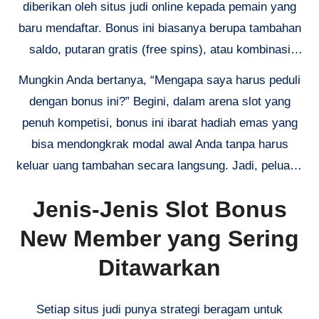
diberikan oleh situs judi online kepada pemain yang
baru mendaftar. Bonus ini biasanya berupa tambahan
saldo, putaran gratis (free spins), atau kombinasi
keduanya, yang bertujuan untuk memperkaya
Mungkin Anda bertanya, “Mengapa saya harus peduli
pengalaman bermain sekaligus menarik lebih banyak
dengan bonus ini?” Begini, dalam arena slot yang
pengguna baru.
penuh kompetisi, bonus ini ibarat hadiah emas yang
bisa mendongkrak modal awal Anda tanpa harus
keluar uang tambahan secara langsung. Jadi, peluang
untuk memenangkan jackpot atau mendapatkan
Jenis-Jenis Slot Bonus
keuntungan lebih besar meningkat signifikan sejak
awal.
New Member yang Sering
Ditawarkan
Setiap situs judi punya strategi beragam untuk