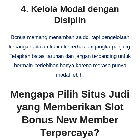
4. Kelola Modal dengan
Disiplin
Bonus memang menambah saldo, tapi pengelolaan
keuangan adalah kunci keberhasilan jangka panjang.
Tetapkan batas taruhan dan jangan terpancing untuk
bermain berlebihan hanya karena merasa punya
modal lebih.
Mengapa Pilih Situs Judi
yang Memberikan Slot
Bonus New Member
Terpercaya?