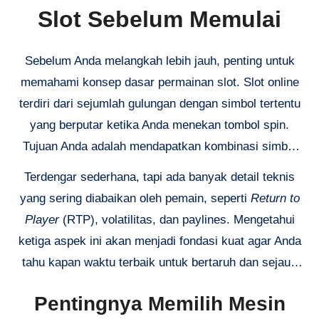
membawa Anda menyelami taktik jitu, psikologi
Slot Sebelum Memulai
permainan, hingga pengelolaan modal yang cermat
agar Anda bisa bertahan lebih lama dan meningkatkan
Sebelum Anda melangkah lebih jauh, penting untuk
peluang menang secara signifikan.
memahami konsep dasar permainan slot. Slot online
terdiri dari sejumlah gulungan dengan simbol tertentu
yang berputar ketika Anda menekan tombol spin.
Tujuan Anda adalah mendapatkan kombinasi simbol
tertentu untuk memenangkan hadiah.
Terdengar sederhana, tapi ada banyak detail teknis
yang sering diabaikan oleh pemain, seperti
Return to
Player
(RTP), volatilitas, dan paylines. Mengetahui
ketiga aspek ini akan menjadi fondasi kuat agar Anda
tahu kapan waktu terbaik untuk bertaruh dan sejauh
mana risiko yang siap Anda tanggung.
Pentingnya Memilih Mesin