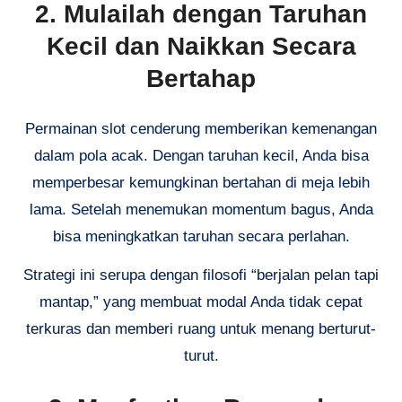
2. Mulailah dengan Taruhan
Kecil dan Naikkan Secara
Bertahap
Permainan slot cenderung memberikan kemenangan
dalam pola acak. Dengan taruhan kecil, Anda bisa
memperbesar kemungkinan bertahan di meja lebih
lama. Setelah menemukan momentum bagus, Anda
bisa meningkatkan taruhan secara perlahan.
Strategi ini serupa dengan filosofi “berjalan pelan tapi
mantap,” yang membuat modal Anda tidak cepat
terkuras dan memberi ruang untuk menang berturut-
turut.