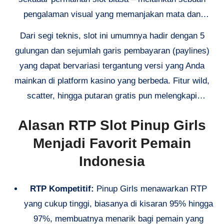
pengalaman visual yang memanjakan mata dan
membangkitkan nuansa nostalgia.
Dari segi teknis, slot ini umumnya hadir dengan 5
gulungan dan sejumlah garis pembayaran (paylines)
yang dapat bervariasi tergantung versi yang Anda
mainkan di platform kasino yang berbeda. Fitur wild,
scatter, hingga putaran gratis pun melengkapi
keseruan bermain.
Alasan RTP Slot Pinup Girls
Menjadi Favorit Pemain
Indonesia
RTP Kompetitif:
Pinup Girls menawarkan RTP
yang cukup tinggi, biasanya di kisaran 95% hingga
97%, membuatnya menarik bagi pemain yang