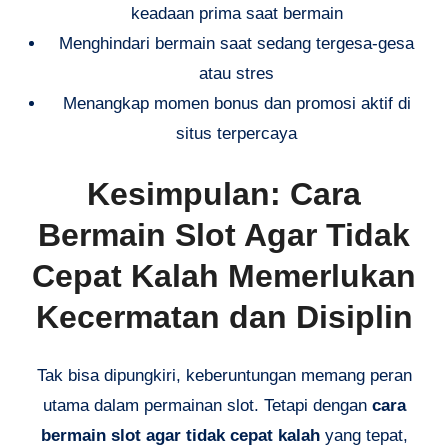
keadaan prima saat bermain
Menghindari bermain saat sedang tergesa-gesa
atau stres
Menangkap momen bonus dan promosi aktif di
situs terpercaya
Kesimpulan: Cara
Bermain Slot Agar Tidak
Cepat Kalah Memerlukan
Kecermatan dan Disiplin
Tak bisa dipungkiri, keberuntungan memang peran
utama dalam permainan slot. Tetapi dengan
cara
bermain slot agar tidak cepat kalah
yang tepat,