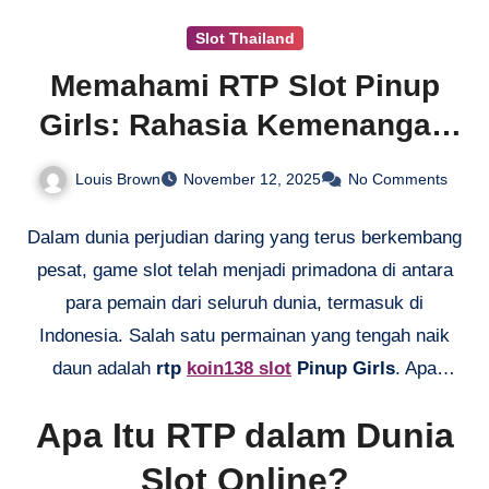
Slot Thailand
Memahami RTP Slot Pinup
Girls: Rahasia Kemenangan
dan Cara Maksimalkan
Louis Brown
November 12, 2025
No Comments
Peluang di Kasino Online
Dalam dunia perjudian daring yang terus berkembang
pesat, game slot telah menjadi primadona di antara
para pemain dari seluruh dunia, termasuk di
Indonesia. Salah satu permainan yang tengah naik
daun adalah
rtp
koin138 slot
Pinup Girls
. Apa
sebenarnya RTP itu? Mengapa Pinup Girls bisa
Apa Itu RTP dalam Dunia
menjadi pilihan menarik? Artikel ini akan membahas
secara mendalam tentang RTP Slot Pinup Girls,
Slot Online?