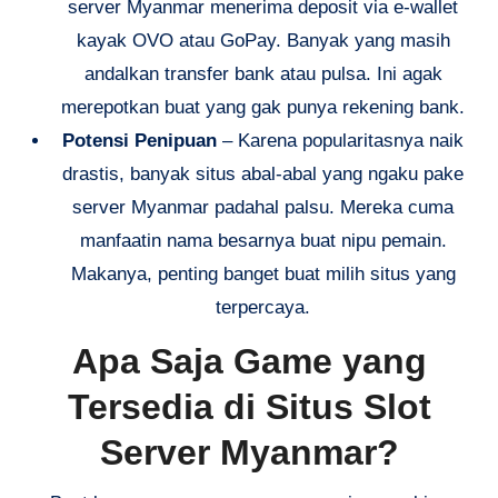
server Myanmar menerima deposit via e-wallet
kayak OVO atau GoPay. Banyak yang masih
andalkan transfer bank atau pulsa. Ini agak
merepotkan buat yang gak punya rekening bank.
Potensi Penipuan
– Karena popularitasnya naik
drastis, banyak situs abal-abal yang ngaku pake
server Myanmar padahal palsu. Mereka cuma
manfaatin nama besarnya buat nipu pemain.
Makanya, penting banget buat milih situs yang
terpercaya.
Apa Saja Game yang
Tersedia di Situs Slot
Server Myanmar?