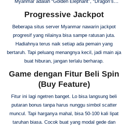
Myanmar adalah “Golden Elephant”, “Dragon’s
Treasure”, dan “Mystic River”.
Progressive Jackpot
Beberapa situs server Myanmar nawarin jackpot
progresif yang nilainya bisa sampe ratusan juta.
Hadiahnya terus naik setiap ada pemain yang
bertaruh. Tapi peluang menangnya kecil, jadi main aja
buat hiburan, jangan terlalu berharap.
Game dengan Fitur Beli Spin
(Buy Feature)
Fitur ini lagi ngetren banget. Lo bisa langsung beli
putaran bonus tanpa harus nunggu simbol scatter
muncul. Tapi harganya mahal, bisa 50-100 kali lipat
taruhan biasa. Cocok buat yang modal gede dan