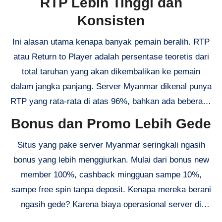
RTP Lebih Tinggi dan
Konsisten
Ini alasan utama kenapa banyak pemain beralih. RTP
atau Return to Player adalah persentase teoretis dari
total taruhan yang akan dikembalikan ke pemain
dalam jangka panjang. Server Myanmar dikenal punya
RTP yang rata-rata di atas 96%, bahkan ada beberapa
game yang tembus sampe 98%. Bandingkan dengan
Bonus dan Promo Lebih Gede
server lain yang kadang cuma 92-94%. Tentu aja ini
Situs yang pake server Myanmar seringkali ngasih
bukan jaminan lo bakal menang terus, tapi setidaknya
bonus yang lebih menggiurkan. Mulai dari bonus new
peluang lo lebih besar. Banyak pemain yang ngaku
member 100%, cashback mingguan sampe 10%,
kalau modal mereka lebih awet waktu main di server
sampe free spin tanpa deposit. Kenapa mereka berani
ini.
ngasih gede? Karena biaya operasional server di
Myanmar mungkin lebih murah dibanding server Eropa