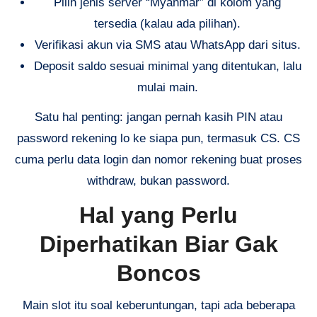
Pilih jenis server “Myanmar” di kolom yang
tersedia (kalau ada pilihan).
Verifikasi akun via SMS atau WhatsApp dari situs.
Deposit saldo sesuai minimal yang ditentukan, lalu
mulai main.
Satu hal penting: jangan pernah kasih PIN atau
password rekening lo ke siapa pun, termasuk CS. CS
cuma perlu data login dan nomor rekening buat proses
withdraw, bukan password.
Hal yang Perlu
Diperhatikan Biar Gak
Boncos
Main slot itu soal keberuntungan, tapi ada beberapa