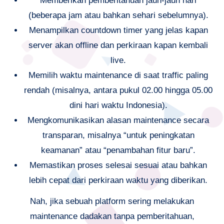
Memberikan pemberitahuan jauh-jauh hari
(beberapa jam atau bahkan sehari sebelumnya).
Menampilkan countdown timer yang jelas kapan
server akan offline dan perkiraan kapan kembali
live.
Memilih waktu maintenance di saat traffic paling
rendah (misalnya, antara pukul 02.00 hingga 05.00
dini hari waktu Indonesia).
Mengkomunikasikan alasan maintenance secara
transparan, misalnya “untuk peningkatan
keamanan” atau “penambahan fitur baru”.
Memastikan proses selesai sesuai atau bahkan
lebih cepat dari perkiraan waktu yang diberikan.
Nah, jika sebuah platform sering melakukan
maintenance dadakan tanpa pemberitahuan,