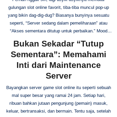
gulungan slot online favorit, tiba-tiba muncul pop-up
yang bikin dag-dig-dug? Biasanya bunyinya sesuatu
seperti, “Server sedang dalam pemeliharaan” atau
“Akses sementara ditutup untuk perbaikan.” Mood
langsung berantakan, kan? Tenang, kamu nggak
Bukan Sekadar “Tutup
sendirian. Fenomena ini adalah bagian penting dari
Sementara”: Memahami
ekosistem permainan online yang seringkali kurang
dipahami. Nah, di balik notifikasi yang kadang bikin
Inti dari Maintenance
kesal itu, ada proses krusial yang justru menjamin
Server
pengalaman bermain kamu tetap aman dan lancar.
Yuk, kita bahas lebih dalam soal
apa itu jam
Bayangkan server game slot online itu seperti sebuah
maintenance server slot harian
dan segala seluk-
mal super besar yang ramai 24 jam. Setiap hari,
beluknya.
ribuan bahkan jutaan pengunjung (pemain) masuk,
keluar, bertransaksi, dan bermain. Tentu saja, setelah