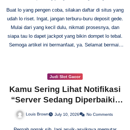
tetap perlu kewaspadaan karena risikonya juga ada.
Buat lo yang pengen coba, silakan daftar di situs yang
Jangan lupa buat main dengan kepala dingin, jangan
udah lo riset. Ingat, jangan terburu-buru deposit gede.
serakah, dan selalu utamakan hiburan dibanding
Mulai dari yang kecil dulu, nikmati prosesnya, dan
keuntungan. Kalau lo merasa dirugikan atau
siapa tau lo dapet jackpot yang bikin dompet lo tebal.
kecanduan, segera berhenti dan cari bantuan.
Semoga artikel ini bermanfaat, ya. Selamat bermain
dan tetap bijak!
Judi Slot Gacor
Kamu Sering Lihat Notifikasi
“Server Sedang Diperbaiki”
Saat Main Slot Online? Ini Dia
Louis Brown
July 10, 2026
No Comments
Penjelasannya!
Pernah nggak sih, lagi asyik-asyiknya memutar