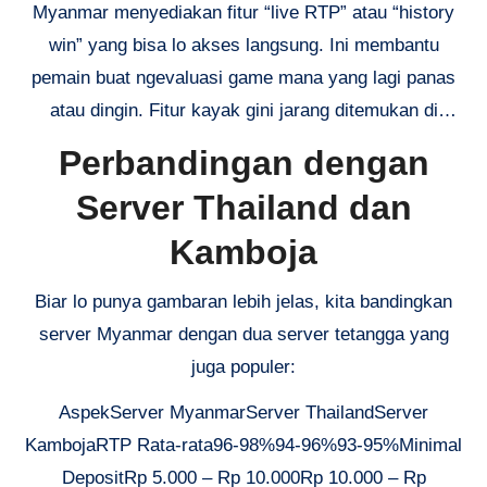
Myanmar menyediakan fitur “live RTP” atau “history
Indonesia adalah “jam emas” karena server lagi sepi,
win” yang bisa lo akses langsung. Ini membantu
sehingga putaran lebih cepat dan RTP cenderung naik.
pemain buat ngevaluasi game mana yang lagi panas
Tapi inget, ini cuma mitos yang belum terbukti ilmiah.
atau dingin. Fitur kayak gini jarang ditemukan di
Tapi gak ada salahnya dicoba, kan?
server mainstream yang cenderung tertutup.
Perbandingan dengan
Server Thailand dan
Kamboja
Biar lo punya gambaran lebih jelas, kita bandingkan
server Myanmar dengan dua server tetangga yang
juga populer:
AspekServer MyanmarServer ThailandServer
KambojaRTP Rata-rata96-98%94-96%93-95%Minimal
DepositRp 5.000 – Rp 10.000Rp 10.000 – Rp