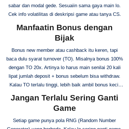
sabar dan modal gede. Sesuaiin sama gaya main lo.
Cek info volatilitas di deskripsi game atau tanya CS.
Manfaatin Bonus dengan
Bijak
Bonus new member atau cashback itu keren, tapi
baca dulu syarat turnover (TO). Misalnya bonus 100%
dengan TO 20x. Artinya lo harus main senilai 20 kali
lipat jumlah deposit + bonus sebelum bisa withdraw.
Kalau TO terlalu tinggi, lebih baik ambil bonus kecil
atau skip.
Jangan Terlalu Sering Ganti
Game
Setiap game punya pola RNG (Random Number