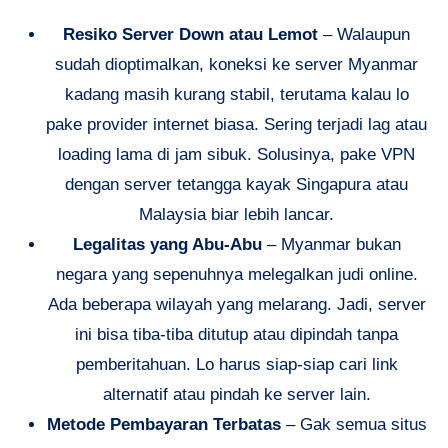
Resiko Server Down atau Lemot
– Walaupun
sudah dioptimalkan, koneksi ke server Myanmar
kadang masih kurang stabil, terutama kalau lo
pake provider internet biasa. Sering terjadi lag atau
loading lama di jam sibuk. Solusinya, pake VPN
dengan server tetangga kayak Singapura atau
Malaysia biar lebih lancar.
Legalitas yang Abu-Abu
– Myanmar bukan
negara yang sepenuhnya melegalkan judi online.
Ada beberapa wilayah yang melarang. Jadi, server
ini bisa tiba-tiba ditutup atau dipindah tanpa
pemberitahuan. Lo harus siap-siap cari link
alternatif atau pindah ke server lain.
Metode Pembayaran Terbatas
– Gak semua situs