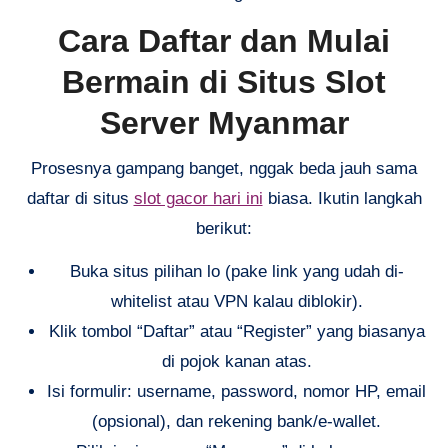
Cara Daftar dan Mulai
Bermain di Situs Slot
Server Myanmar
Prosesnya gampang banget, nggak beda jauh sama
daftar di situs
slot gacor hari ini
biasa. Ikutin langkah
berikut:
Buka situs pilihan lo (pake link yang udah di-
whitelist atau VPN kalau diblokir).
Klik tombol “Daftar” atau “Register” yang biasanya
di pojok kanan atas.
Isi formulir: username, password, nomor HP, email
(opsional), dan rekening bank/e-wallet.