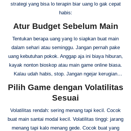
strategi yang bisa lo terapin biar uang lo gak cepat
habis:
Atur Budget Sebelum Main
Tentukan berapa uang yang lo siapkan buat main
dalam sehari atau seminggu. Jangan pernah pake
uang kebutuhan pokok. Anggap aja ini biaya hiburan,
kayak nonton bioskop atau main game online biasa.
Kalau udah habis, stop. Jangan ngejar kerugian
(chasing loss) karena biasanya malah bikin lebih
Pilih Game dengan Volatilitas
tekor.
Sesuai
Volatilitas rendah: sering menang tapi kecil. Cocok
buat main santai modal kecil. Volatilitas tinggi: jarang
menang tapi kalo menang gede. Cocok buat yang