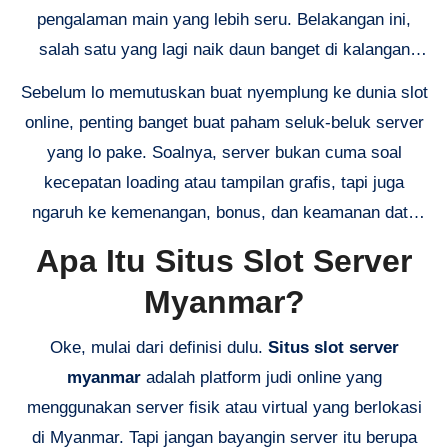
pengalaman main yang lebih seru. Belakangan ini,
salah satu yang lagi naik daun banget di kalangan
pemain Indonesia adalah
situs slot server myanmar
.
Sebelum lo memutuskan buat nyemplung ke dunia slot
Mungkin lo udah denger istilah ini lewat forum, grup
online, penting banget buat paham seluk-beluk server
Telegram, atau rekomendasi teman. Tapi, apa sih
yang lo pake. Soalnya, server bukan cuma soal
sebenarnya yang bikin server dari Myanmar ini jadi
kecepatan loading atau tampilan grafis, tapi juga
primadona? Kenapa banyak pemain yang mulai
ngaruh ke kemenangan, bonus, dan keamanan data
ninggalin server mainstream kayak Thailand atau
pribadi lo. Nah, server Myanmar punya ciri khas
Apa Itu Situs Slot Server
Kamboja? Yuk, kita bedah satu per satu dengan gaya
tersendiri yang bikin banyak orang penasaran. Artikel
santai ala ngobrol di warung kopi.
Myanmar?
ini bakal ngasih lo gambaran lengkap, mulai dari
kelebihan, kekurangan, cara milih situs yang bener,
Oke, mulai dari definisi dulu.
Situs slot server
sampe tips biar gak boncos. Gak perlu khawatir,
myanmar
adalah platform judi online yang
semua bakal dijelasin pake bahasa yang gampang
menggunakan server fisik atau virtual yang berlokasi
dicerna, tanpa istilah teknis yang bikin pusing. So,
di Myanmar. Tapi jangan bayangin server itu berupa