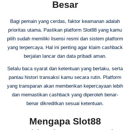
Besar
Bagi pemain yang cerdas, faktor keamanan adalah
prioritas utama. Pastikan platform Slot88 yang kamu
pilih sudah memiliki lisensi resmi dan sistem platform
yang terpercaya. Hal ini penting agar klaim cashback
berjalan lancar dan data pribadi aman.
Selalu baca syarat dan ketentuan yang berlaku, serta
pantau histori transaksi kamu secara rutin. Platform
yang transparan akan memberikan kepercayaan lebih
dan memastikan cashback yang diperoleh benar-
benar dikreditkan sesuai ketentuan.
Mengapa Slot88