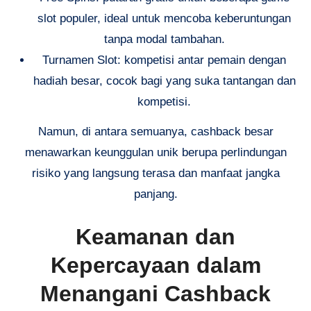
slot populer, ideal untuk mencoba keberuntungan
tanpa modal tambahan.
Turnamen Slot: kompetisi antar pemain dengan
hadiah besar, cocok bagi yang suka tantangan dan
kompetisi.
Namun, di antara semuanya, cashback besar
menawarkan keunggulan unik berupa perlindungan
risiko yang langsung terasa dan manfaat jangka
panjang.
Keamanan dan
Kepercayaan dalam
Menangani Cashback