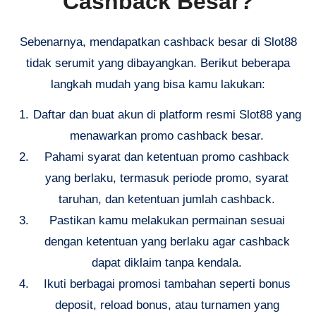
Cashback Besar?
Sebenarnya, mendapatkan cashback besar di Slot88
tidak serumit yang dibayangkan. Berikut beberapa
langkah mudah yang bisa kamu lakukan:
Daftar dan buat akun di platform resmi Slot88 yang
menawarkan promo cashback besar.
Pahami syarat dan ketentuan promo cashback
yang berlaku, termasuk periode promo, syarat
taruhan, dan ketentuan jumlah cashback.
Pastikan kamu melakukan permainan sesuai
dengan ketentuan yang berlaku agar cashback
dapat diklaim tanpa kendala.
Ikuti berbagai promosi tambahan seperti bonus
deposit, reload bonus, atau turnamen yang