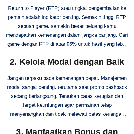
Return to Player (RTP) atau tingkat pengembalian ke
pemain adalah indikator penting. Semakin tinggi RTP
sebuah game, semakin besar peluang kamu
mendapatkan kemenangan dalam jangka panjang. Cari
game dengan RTP di atas 96% untuk hasil yang lebih
optimal.
2. Kelola Modal dengan Baik
Jangan terpaku pada kemenangan cepat. Manajemen
modal sangat penting, terutama saat promo cashback
sedang berlangsung. Tentukan batas kerugian dan
target keuntungan agar permainan tetap
menyenangkan dan tidak melewati batas keuangan
Anda.
3. Manfaatkan Bonus dan