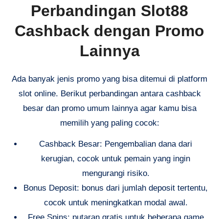
Perbandingan Slot88
Cashback dengan Promo
Lainnya
Ada banyak jenis promo yang bisa ditemui di platform
slot online. Berikut perbandingan antara cashback
besar dan promo umum lainnya agar kamu bisa
memilih yang paling cocok:
Cashback Besar: Pengembalian dana dari
kerugian, cocok untuk pemain yang ingin
mengurangi risiko.
Bonus Deposit: bonus dari jumlah deposit tertentu,
cocok untuk meningkatkan modal awal.
Free Spins: putaran gratis untuk beberapa game